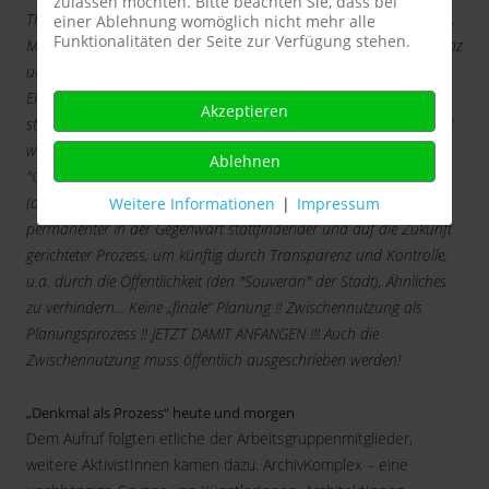
zulassen möchten. Bitte beachten Sie, dass bei
Therapeuten, Philosophen, Bürgern der Stadt, Geologen, Sportlern,
einer Ablehnung womöglich nicht mehr alle
Funktionalitäten der Seite zur Verfügung stehen.
Musikern, Studenten KHM / FH für Design ISD / Hochschule für Tanz
und Musik, Archäologen...) - - - und zwar soll m. E. (außer des
Einsturzes selbst, der Todesopfer, der Verluste...) vor allem der
Akzeptieren
strukturellen Fehler im demokratischen Gefüge der Stadt "gedacht"
werden, die zu dem Unglück geführt haben - - -
Ablehnen
"Gedenken" auch nicht nur im Sinne von "Kerze anzünden"
(obwohl Rituale wichtig und heilsam sind), sondern als
Weitere Informationen
|
Impressum
permanenter in der Gegenwart stattfindender und auf die Zukunft
gerichteter Prozess, um künftig durch Transparenz und Kontrolle,
u.a. durch die Öffentlichkeit (den "Souverän" der Stadt), Ähnliches
zu verhindern... Keine „finale“ Planung !! Zwischennutzung als
Planungsprozess !! JETZT DAMIT ANFANGEN !!! Auch die
Zwischennutzung muss öffentlich ausgeschrieben werden!
„Denkmal als Prozess“ heute und morgen
Dem Aufruf folgten etliche der Arbeitsgruppenmitglieder,
weitere AktivistInnen kamen dazu. ArchivKomplex – eine