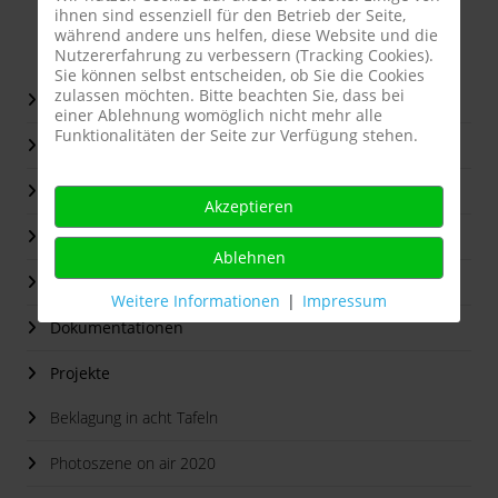
ihnen sind essenziell für den Betrieb der Seite,
während andere uns helfen, diese Website und die
Nutzererfahrung zu verbessern (Tracking Cookies).
Sie können selbst entscheiden, ob Sie die Cookies
zulassen möchten. Bitte beachten Sie, dass bei
Start
einer Ablehnung womöglich nicht mehr alle
Funktionalitäten der Seite zur Verfügung stehen.
Die Projektwerkstatt / Observatorium
Presse
Akzeptieren
K 3 - ein Projekt, dem der Erfolg versagt blieb
Ablehnen
ArchivKomplex - ein Rückblick 2009 - 2022
Weitere Informationen
|
Impressum
Dokumentationen
Projekte
Beklagung in acht Tafeln
Photoszene on air 2020