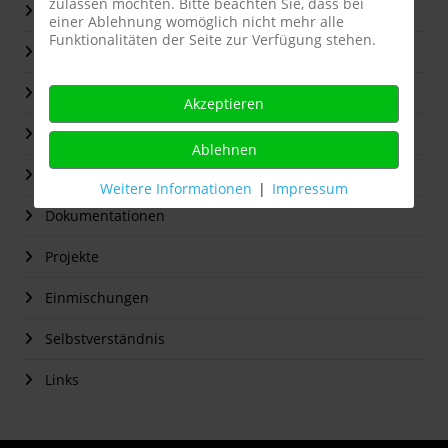
zulassen möchten. Bitte beachten Sie, dass bei
Start
einer Ablehnung womöglich nicht mehr alle
Funktionalitäten der Seite zur Verfügung stehen.
Die Projektwerkstatt / Observatorium
Presse
Akzeptieren
K 3 - ein Projekt, dem der Erfolg versagt blieb
Ablehnen
ArchivKomplex - ein Rückblick 2009 - 2022
Weitere Informationen
|
Impressum
Dokumentationen
Projekte
Einmischungen
Selbstverständnis
Links